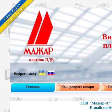
Ви
пл
платник ПДВ
Вибрати мову
Головна
Kанцелярскі товари
Пе
ТОВ "Мажар-А" те
E-mail: maz